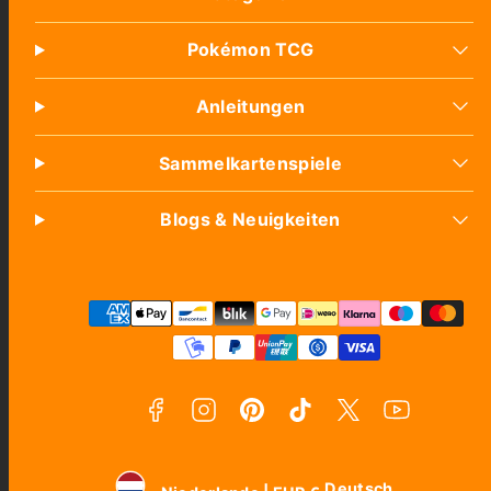
Pokémon TCG
Anleitungen
Sammelkartenspiele
Blogs & Neuigkeiten
Facebook
Instagram
Pinterest
TikTok
Twitter
YouTube
Zahlungsarten
Deutsch