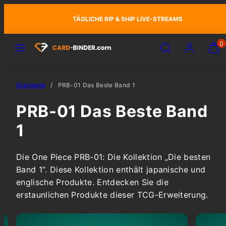
Zum
TÄGLICHE RIP & SHIP LIVE-STREAMS
Inhalt
springen
Speisekarte
Suchen
Konto
Meine
Meine
0
Waren
Waren
anzei
anzei
(
(
Startseite
PRB-01 Das Beste Band 1
0
0
)
)
PRB-01 Das Beste Band
1
Die One Piece PRB-01: Die Kollektion „Die besten
Band 1“. Diese Kollektion enthält japanische und
englische Produkte. Entdecken Sie die
erstaunlichen Produkte dieser TCG-Erweiterung.