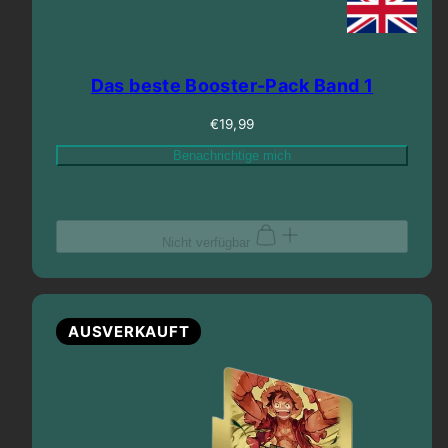
Das beste Booster-Pack Band 1
Regulärer
€19,99
Preis
Benachrichtige mich
Nicht verfügbar
AUSVERKAUFT