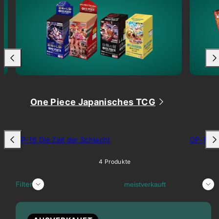
One Piece Japanisches TCG
OP-16 Die Zeit der Schlacht
OP-15 Ab
4 Produkte
Sortieren
Filter