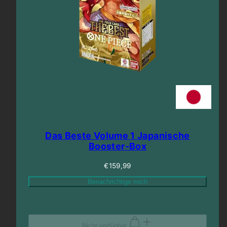
Das Beste Volume 1 Japanische
Booster-Box
Regulärer
€159,99
Preis
Benachrichtige mich
Nicht verfügbar