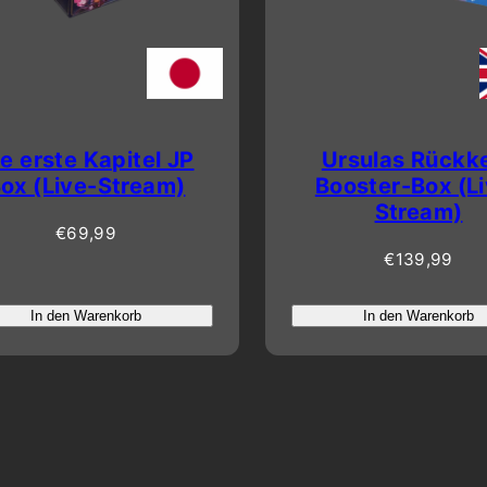
e erste Kapitel JP
Ursulas Rückk
ox (Live-Stream)
Booster-Box (L
Stream)
Regulärer
€69,99
Preis
Regulärer
€139,99
Preis
In den Warenkorb
In den Warenkorb