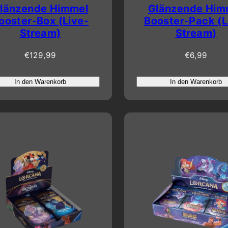
länzende Himmel
Glänzende Him
ooster-Box (Live-
Booster-Pack (L
Stream)
Stream)
Regulärer
Regulärer
€129,99
€6,99
Preis
Preis
In den Warenkorb
In den Warenkorb