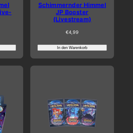
mel
Schimmernder Himmel
ive-
JP Booster
(Livestream)
Regulärer
€4,99
Preis
In den Warenkorb