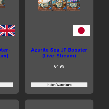
ster-
Azurite Sea JP Booster
eam)
(Live-Stream)
Regulärer
€4,99
Preis
In den Warenkorb