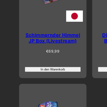
Schimmernder Himmel
Di
JP Box (Livestream)
B
Regulärer
€69,99
Preis
In den Warenkorb