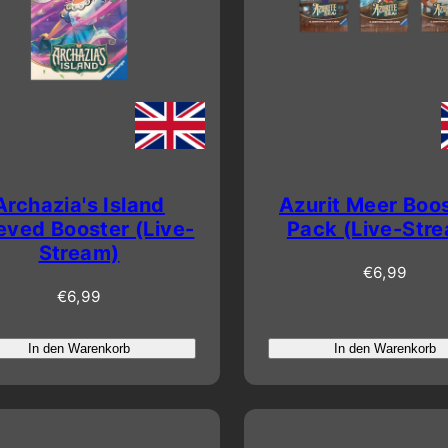
Archazia's Island
Azurit Meer Boo
eved Booster (Live-
Pack (Live-Str
Stream)
Regulärer
€6,99
Regulärer
Preis
€6,99
Preis
In den Warenkorb
In den Warenkorb