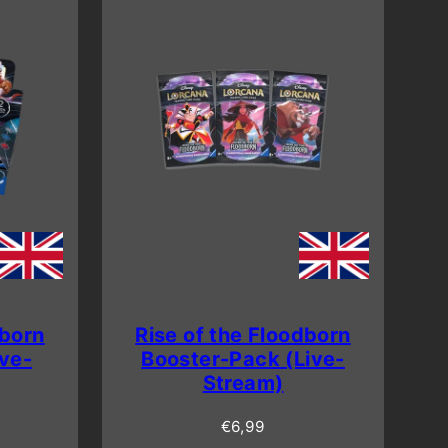
dborn
Rise of the Floodborn
ive-
Booster-Pack (Live-
Stream)
Regulärer
€6,99