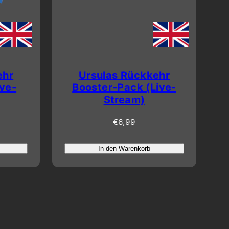
ehr
Ursulas Rückkehr
ive-
Booster-Pack (Live-
Stream)
Regulärer
€6,99
Preis
In den Warenkorb