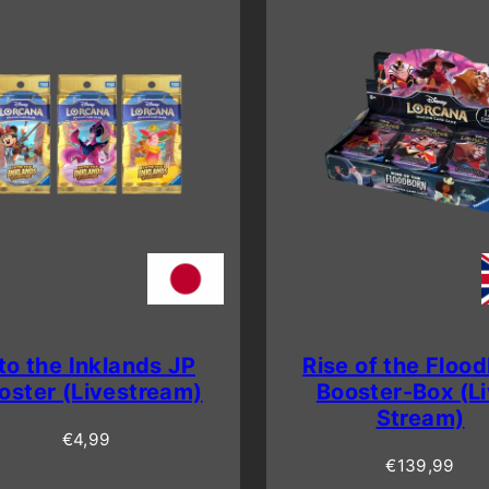

to the Inklands JP
Rise of the Floo
oster (Livestream)
Booster-Box (L
Stream)
Regulärer
€4,99
Preis
Regulärer
€139,99